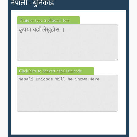
नेपाली - युनिकोड