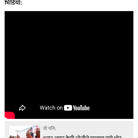
भिडियो:
यो पनि: