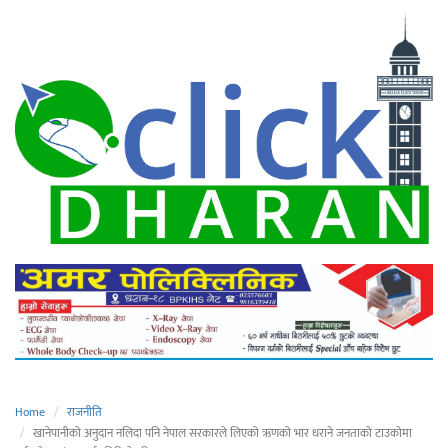
Home
राजनीति
खानेपानीको अनुदान नलिदा पनि नेपाल सरकारले लिएको ऋणको भार धराने जनताको टाउकोमा