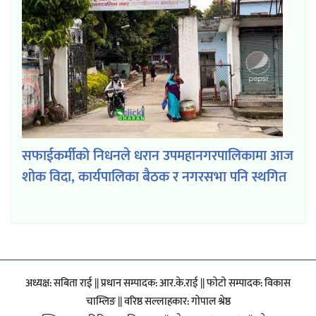
सफाईकर्मीको निधनले धरान उपमहानगरपालिकामा आज
शोक विदा, कार्यपालिका बैठक र नगरसभा पनि स्थगित
अध्यक्ष: सबिता राई || प्रधान सम्पादक: आर.के.राई || फाेटाे सम्पादक: विकास
चाम्लिङ || वरिष्ठ सल्लाहकार: गाेपाल श्रेष्ठ