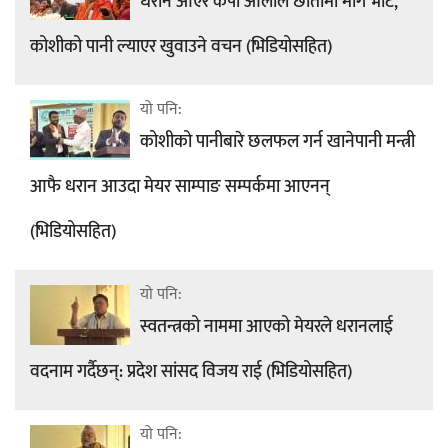
धरान आएर केपी ओलीले छातामा मागे भोट,
कोशीको पानी ल्याएर खुवाउने वचन (भिडियोसहित)
यो पनि:
कोशीको पानीबारे छलफल गर्न खानेपानी मन्त्री
आफै धरान आउदा मेयर साम्पाङ सम्पर्कमा आएनन्
(भिडियोसहित)
यो पनि:
स्वतन्त्रको नाममा आएको मेयरले धरानलाई
वदनाम गर्दैछन्: प्रदेश सांसद विजय राई (भिडियोसहित)
यो पनि: