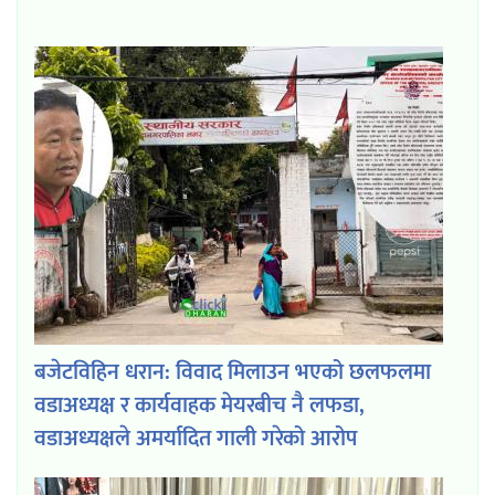
बजेटविहिन धरान: विवाद मिलाउन भएको छलफलमा
वडाअध्यक्ष र कार्यवाहक मेयरबीच नै लफडा,
वडाअध्यक्षले अमर्यादित गाली गरेको आरोप