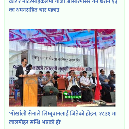
कार र मोटरसाइकलमा गाँजा ओसारपासर गर्ने धरान १३
का थमनसहित चार पक्राउ
'गोर्खाली सेनाले लिम्बूवानलाई जितेको होइन, १८३१ मा
लालमोहर सन्धि भएको हो'