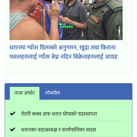
धरानमा ग्याँस डिलरको अनुगमन, खुद्रा तथा किराना
पसलहरुलाई ग्याँस बेच्न नदिन बिक्रेताहरुलाई आग्रह
ताजा अपडेट
लाेकप्रिय
रोटरी क्लब अफ धरान घोपाको पदस्थापना
धरानका वडाअध्यक्ष र कार्यपालिका सदस