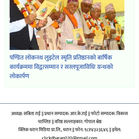
पण्डित लोकनथ लुइटेल स्मृति प्रतिष्ठानको बार्षिक
कार्यक्रममा विद्वत्सम्मान र सरलपूजाविधिः ग्रन्थको
लोकार्पण
अध्यक्ष: सबिता राई || प्रधान सम्पादक: आर.के.राई || फाेटाे सम्पादक: विकास
चाम्लिङ || वरिष्ठ सल्लाहकार: गाेपाल श्रेष्ठ
क्लिक धरान मिडिया प्रा.लि., धरान || फोन: ९८१४३२३६४६ || इमेल:
clickdharan020@gmail.com