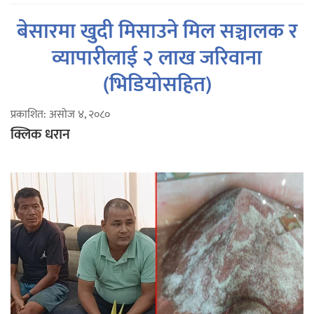
बेसारमा खुदी मिसाउने मिल सञ्चालक र
व्यापारीलाई २ लाख जरिवाना
(भिडियोसहित)
प्रकाशित: असोज ४, २०८०
क्लिक धरान