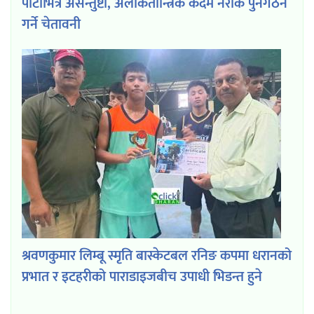
पार्टीभित्र असन्तुष्टी, अलोकतान्त्रिक कदम नरोके पुर्नगठन
गर्ने चेतावनी
श्रवणकुमार लिम्बू स्मृति बास्केटबल रनिङ कपमा धरानको
प्रभात र इटहरीको पाराडाइजबीच उपाधी भिडन्त हुने