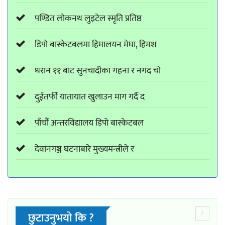
पण्डित लोकनथ लुइटेल स्मृति प्रतिष्ठ
डिपो बास्केटबलमा हिमालयन मेघा, हिमश
धरान ११ बाट सुनचादीका गहना र नगद चो
दुईतर्फी यातायात खुलाउन माग गर्दै द
पाँचौं अन्तरविद्यालय डिपो बास्केटबल
देवानगञ्ज घटनाबारे मुख्यमन्त्रीले र
छुटाउनुभयो कि ?