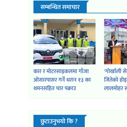
सम्बन्धित समाचार
कार र मोटरसाइकलमा गाँजा
'गोर्खाली स
ओसारपासर गर्ने धरान १३ का
जितेको हो
थमनसहित चार पक्राउ
लालमोहर स
छुटाउनुभयो कि ?