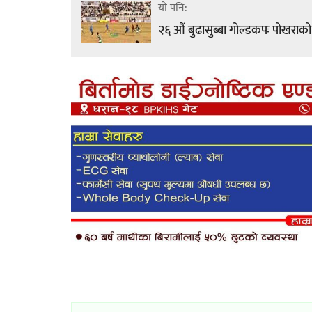
यो पनि:
२६ औं बुढासुब्बा गोल्डकपः पोखराको