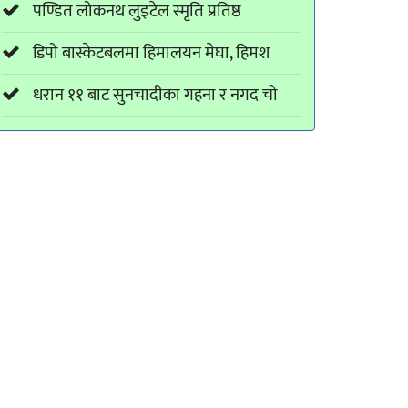
पण्डित लोकनथ लुइटेल स्मृति प्रतिष्ठ
डिपो बास्केटबलमा हिमालयन मेघा, हिमश
धरान ११ बाट सुनचादीका गहना र नगद चो