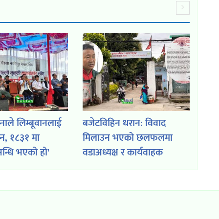
ेनाले लिम्बूवानलाई
बजेटविहिन धरान: विवाद
इन, १८३१ मा
मिलाउन भएको छलफलमा
न्धि भएको हो'
वडाअध्यक्ष र कार्यवाहक
मेयरबीच नै लफडा,
वडाअध्यक्षले अमर्यादित गाली
गरेको आरोप