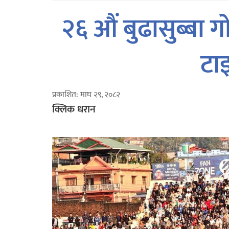
२६ औं बुढासुब्बा ग
टाइ
प्रकाशित: माघ २९, २०८२
क्लिक धरान