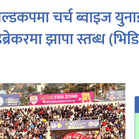
ोल्डकपमा चर्च ब्वाइज युन
ब्रेकरमा झापा स्तब्ध (भिड