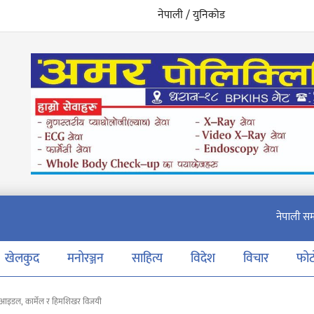
नेपाली / युनिकोड
खेलकुद
मनोरञ्जन
साहित्य
विदेश
विचार
फो
त, आइडल, कार्मेल र हिमशिखर विजयी