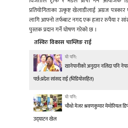
विजेताले ट्रफि र मेडल प्राप्त गर्ने आयोजक 
प्रतियोगिताका उत्कृष्ट खेलाडीलाई अग्रज पत्रक
लागि आफ्नो तर्फबाट नगद एक हजार रुपैया र सांस
पुस्तक प्रदान गर्ने घोषण गरेको छ ।
तस्विरः विकास चाम्लिङ राई
यो पनि:
खानेपानीको अनुदान नलिदा पनि ने
पर्छ:प्रदेश सांसद राई (भिडियोसहित)
यो पनि:
चौथो मेजर श्रवणकुमार मेमोरियल डि
उद्घाटन खेल