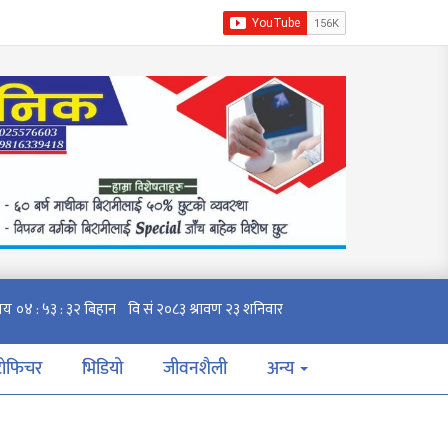
टोफिचर
भिडियो
जीवनशैली
अन्य