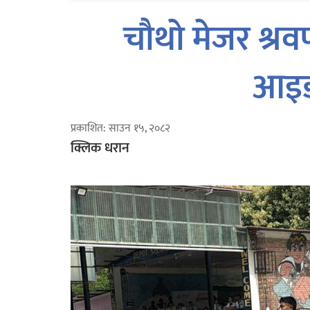
चौथो मेजर श्रव
आइड
प्रकाशित: साउन १५, २०८२
क्लिक धरान