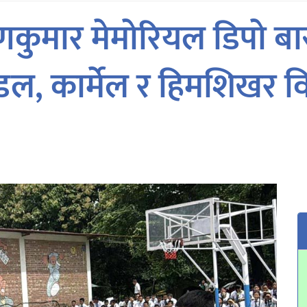
णकुमार मेमोरियल डिपो बास
ल, कार्मेल र हिमशिखर व