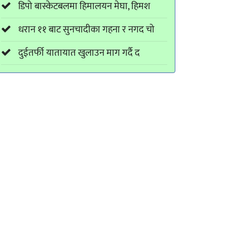
डिपो बास्केटबलमा हिमालयन मेघा, हिमश
धरान ११ बाट सुनचादीका गहना र नगद चो
दुईतर्फी यातायात खुलाउन माग गर्दै द