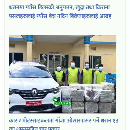
धरानमा ग्याँस डिलरको अनुगमन, खुद्रा तथा किराना
पसलहरुलाई ग्याँस बेच्न नदिन बिक्रेताहरुलाई आग्रह
कार र मोटरसाइकलमा गाँजा ओसारपासर गर्ने धरान १३
का थमनसहित चार पक्राउ