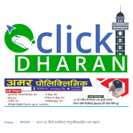
Home
समाचार
धरान १६ नौलो बस्तीबाट लागुऔषधसहित एक पक्राउ