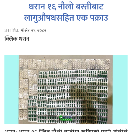
धरान १६ नौलो बस्तीबाट
लागुऔषधसहित एक पक्राउ
प्रकाशित: मंसिर २९, २०८२
क्लिक धरान