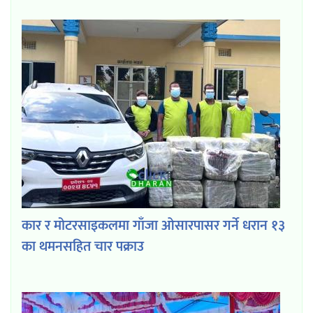
कार र मोटरसाइकलमा गाँजा ओसारपासर गर्ने धरान १३
का थमनसहित चार पक्राउ