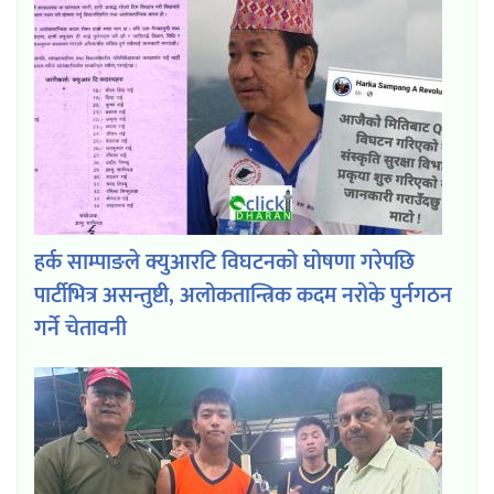
हर्क साम्पाङले क्युआरटि विघटनको घोषणा गरेपछि
पार्टीभित्र असन्तुष्टी, अलोकतान्त्रिक कदम नरोके पुर्नगठन
गर्ने चेतावनी