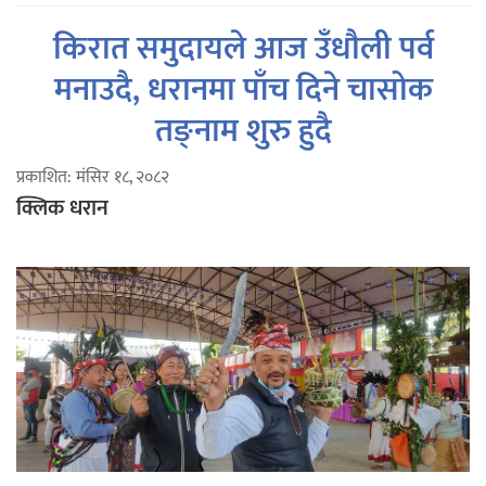
किरात समुदायले आज उँधौली पर्व
मनाउदै, धरानमा पाँच दिने चासोक
तङ्नाम शुरु हुदै
प्रकाशित: मंसिर १८, २०८२
क्लिक धरान