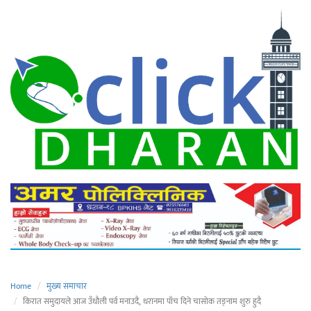
Home
मुख्य समाचार
किरात समुदायले आज उँधौली पर्व मनाउदै, धरानमा पाँच दिने चासोक तङ्नाम शुरु हुदै