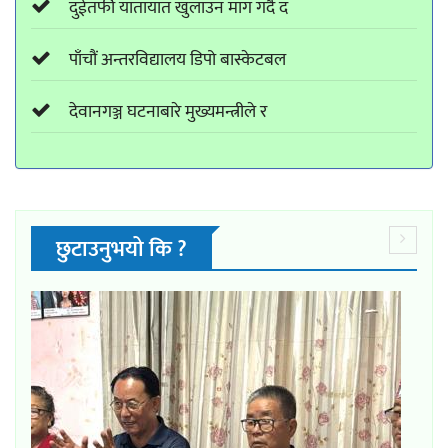
दुईतर्फी यातायात खुलाउन माग गर्दै द
पाँचौं अन्तरविद्यालय डिपो बास्केटबल
देवानगञ्ज घटनाबारे मुख्यमन्त्रीले र
छुटाउनुभयो कि ?