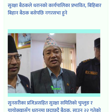
सुरक्षा बैठकले धरानको कार्यपालिका प्रभावित, बिहिबार
बिहान बैठक बसेपछि नगरसभा हुने
सुनसरीका प्रजिअसहित सुरक्षा समितिको चुम्लुङ र
यायोक्खासँग धरानमा छुट्टाछुट्टै बैठक, साउन २२ गतेको