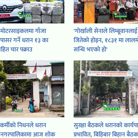
 मोटरसाइकलमा गाँजा
'गोर्खाली सेनाले लिम्बूवानलाई
ासर गर्ने धरान १३ का
जितेको होइन, १८३१ मा लालम
ित चार पक्राउ
सन्धि भएको हो'
र्मीको निधनले धरान
सुरक्षा बैठकले धरानको कार्य
ानगरपालिकामा आज शोक
प्रभावित, बिहिबार बिहान बैठ