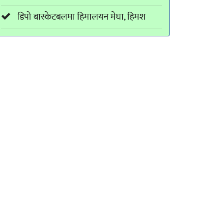
डिपो बास्केटबलमा हिमालयन मेघा, हिमश