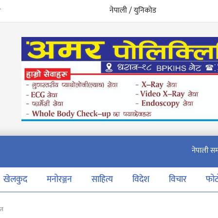
नेपाली / युनिकोड
खेलकुद
मनोरञ्जन
साहित्य
विदेश
विचार
फो
ित