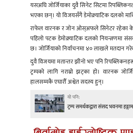
यसअघि जोर्जियाका दुवै सिनेट सिटमा रिपब्लिकनल
भएका छन्। यो विजयसँगै डेमोक्र्याटिक दलको मा
राफेल वारनक र जोन ओस्अफले सिनेटर रहेका केल
पहिलो पटक डेमोक्र्याटिक दलको नियन्त्रणमा संस
छ। जोर्जियाको निर्वाचनमा ४० लाखले मतदान ग
दुवै विजयमा मतान्तर झीनो भए पनि रिपब्लिकनहरूक
ट्रम्पको लागि नराम्रो झट्का हो। वारनक जोर्ज
हालसम्मकै एघारौँ अश्वेत सदस्य हुन्।
यो पनि:
ट्रम्प समर्थकद्वारा संसद भवनमा हङ्ग