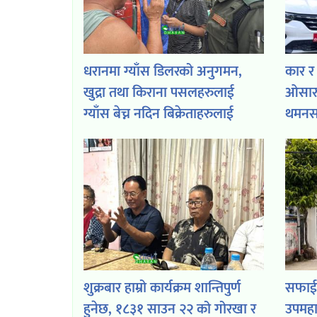
धरानमा ग्याँस डिलरको अनुगमन,
कार र
खुद्रा तथा किराना पसलहरुलाई
ओसारप
ग्याँस बेच्न नदिन बिक्रेताहरुलाई
थमनसह
आग्रह
शुक्रबार हाम्रो कार्यक्रम शान्तिपुर्ण
सफाईक
हुनेछ, १८३१ साउन २२ को गोरखा र
उपमह