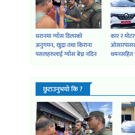
धरानमा ग्याँस डिलरको
कार र मोट
अनुगमन, खुद्रा तथा किराना
ओसारपासर 
पसलहरुलाई ग्याँस बेच्न नदिन
थमनसहित च
बिक्रेताहरुलाई आग्रह
छुटाउनुभयो कि ?