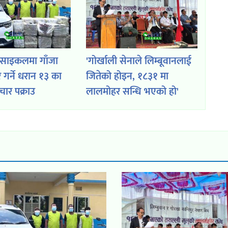
रसाइकलमा गाँजा
'गोर्खाली सेनाले लिम्बूवानलाई
गर्ने धरान १३ का
जितेको होइन, १८३१ मा
ार पक्राउ
लालमोहर सन्धि भएको हो'