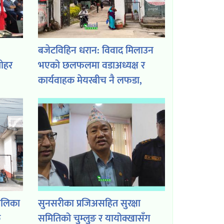
बजेटविहिन धरान: विवाद मिलाउन
ोहर
भएको छलफलमा वडाअध्यक्ष र
कार्यवाहक मेयरबीच नै लफडा,
वडाअध्यक्षले अमर्यादित गाली गरेको
आरोप
पालिका
सुनसरीका प्रजिअसहित सुरक्षा
क
समितिको चुम्लुङ र यायोक्खासँग